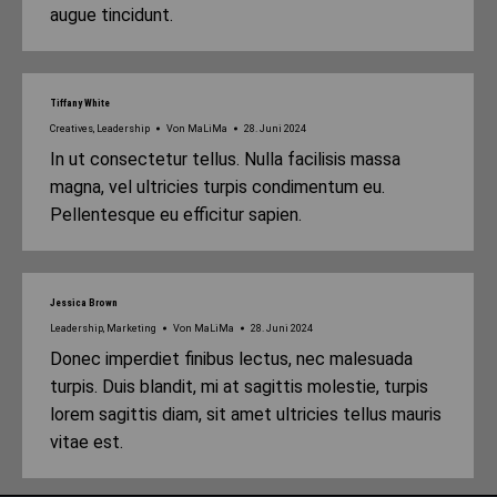
augue tincidunt.
Tiffany White
Creatives
,
Leadership
Von
MaLiMa
28. Juni 2024
In ut consectetur tellus. Nulla facilisis massa
magna, vel ultricies turpis condimentum eu.
Pellentesque eu efficitur sapien.
Jessica Brown
Leadership
,
Marketing
Von
MaLiMa
28. Juni 2024
Donec imperdiet finibus lectus, nec malesuada
turpis. Duis blandit, mi at sagittis molestie, turpis
lorem sagittis diam, sit amet ultricies tellus mauris
vitae est.