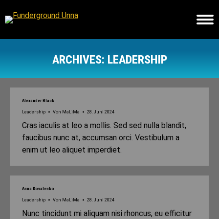
ARCHIVES:
LEADERSHIP
Sie befinden sich hier:
Alexander Black
Leadership
Von
MaLiMa
28. Juni 2024
Cras iaculis at leo a mollis. Sed sed nulla blandit,
faucibus nunc at, accumsan orci. Vestibulum a
enim ut leo aliquet imperdiet.
Anna Kovalenko
Leadership
Von
MaLiMa
28. Juni 2024
Nunc tincidunt mi aliquam nisi rhoncus, eu efficitur