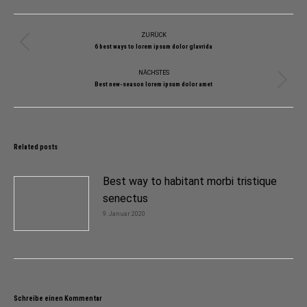
Kommentarnavigation
ZURÜCK
Vorheriger
6 best ways to lorem ipsum dolor glavrida
Beitrag:
NÄCHSTES
Nächster
Best new-season lorem ipsum dolor amet
Beitrag:
Related posts
Best way to habitant morbi tristique
senectus
9. Januar 2020
Schreibe einen Kommentar