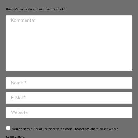
Ihre E-Mail-Adresse wird nicht veröffentlicht.
Kommentar
Name *
E-Mail *
Website
Meinen Namen, E-Mail und Website in diesem Browser speichern, bis ich wieder
kommentiere.