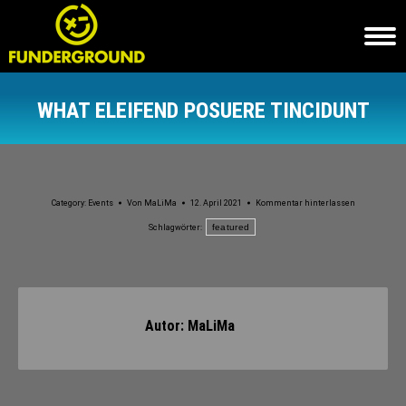
WHAT ELEIFEND POSUERE TINCIDUNT
Sie befinden sich hier:
Category:
Events
Von
MaLiMa
12. April 2021
Kommentar hinterlassen
featured
Schlagwörter:
Autor:
MaLiMa