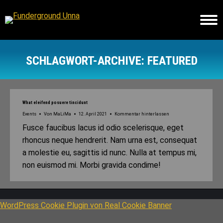
SCHLAGWORT-ARCHIVE:
FEATURED
Sie befinden sich hier:
What eleifend posuere tincidunt
Events
Von
MaLiMa
12. April 2021
Kommentar hinterlassen
Fusce faucibus lacus id odio scelerisque, eget
rhoncus neque hendrerit. Nam urna est, consequat
a molestie eu, sagittis id nunc. Nulla at tempus mi,
non euismod mi. Morbi gravida condime!
WordPress Cookie Plugin von Real Cookie Banner