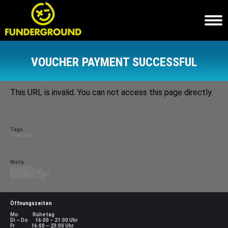
VOUCHER PAYMENT SUCCESSFUL
Sie befinden sich hier:
This URL is invalid. You can not access this page directly.
Tags
featured
Meta
Anmelden
Eintrags-Feed
Kommentar-Feed
WordPress.org
Öffnungszeiten
Mo Ruhetag
Di – Do 16:00 – 21:00 Uhr
Fr 16:00 – 23:00 Uhr