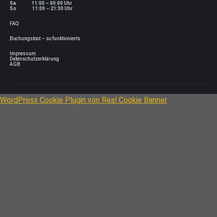
Sa 11:00 – 00:00 Uhr
So 11:00 – 21:30 Uhr
FAQ
Buchungstool – so funktionierts
Impressum
Datenschutzerklärung
AGB
WordPress Cookie Plugin von Real Cookie Banner