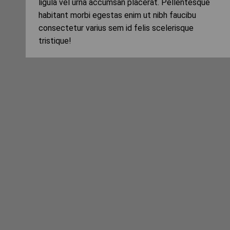
ligula vel urna accumsan placerat. Pellentesque
habitant morbi egestas enim ut nibh faucibu
consectetur varius sem id felis scelerisque
tristique!