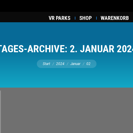
VR PARKS
SHOP
WARENKORB
TAGES-ARCHIVE:
2. JANUAR 202
Sie befinden sich hier:
Start
2024
Januar
02