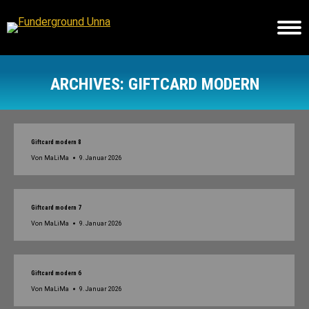
ARCHIVES:
GIFTCARD MODERN
Sie befinden sich hier:
Giftcard modern 8
Von
MaLiMa
9. Januar 2026
Giftcard modern 7
Von
MaLiMa
9. Januar 2026
Giftcard modern 6
Von
MaLiMa
9. Januar 2026