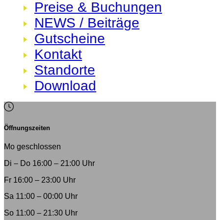
Preise & Buchungen
NEWS / Beiträge
Gutscheine
Kontakt
Standorte
Download
Öffnungs
zeiten
Mo
geschlossen
Di – Do
16:00 – 21:00 Uhr
Fr
16:00 – 23:00 Uhr
Sa
11:00 – 00:00 Uhr
So
11:00 – 21:30 Uhr