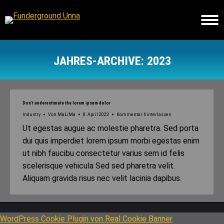
JAHRES-ARCHIVE:
2023
Sie befinden sich hier:
Don’t underestimate the lorem ipsum dolor
Industry
Von
MaLiMa
8. April 2023
Kommentar hinterlassen
Ut egestas augue ac molestie pharetra. Sed porta
dui quis imperdiet lorem ipsum morbi egestas enim
ut nibh faucibu consectetur varius sem id felis
scelerisque vehicula Sed sed pharetra velit.
Aliquam gravida risus nec velit lacinia dapibus.
WordPress Cookie Plugin von Real Cookie Banner